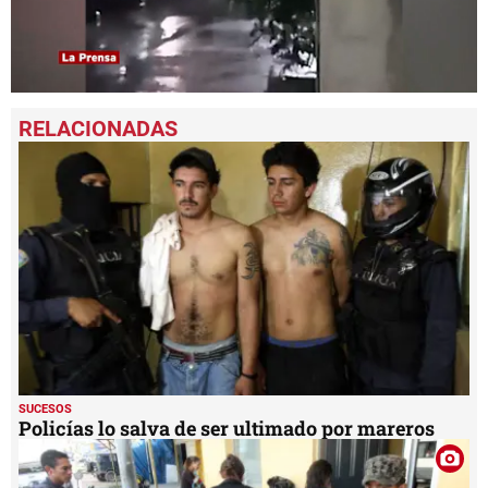
0
seconds
of
30
seconds
SUCESOS
Policías lo salva de ser ultimado por mareros