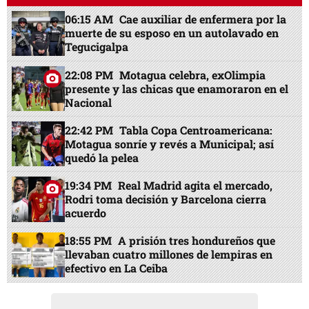
06:15 AM
Cae auxiliar de enfermera por la
muerte de su esposo en un autolavado en
Tegucigalpa
22:08 PM
Motagua celebra, exOlimpia
presente y las chicas que enamoraron en el
Nacional
22:42 PM
Tabla Copa Centroamericana:
Motagua sonríe y revés a Municipal; así
quedó la pelea
19:34 PM
Real Madrid agita el mercado,
Rodri toma decisión y Barcelona cierra
acuerdo
18:55 PM
A prisión tres hondureños que
llevaban cuatro millones de lempiras en
efectivo en La Ceiba