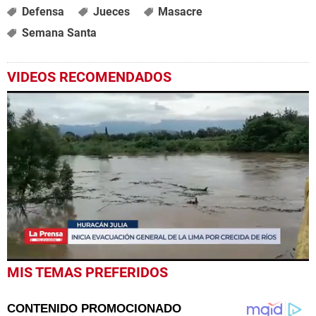
Defensa
Jueces
Masacre
Semana Santa
VIDEOS RECOMENDADOS
0
MIS TEMAS PREFERIDOS
seconds
of
1
minute,