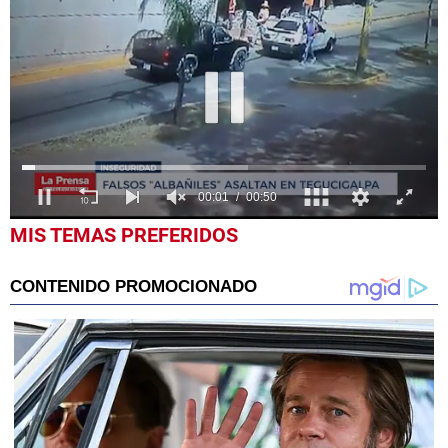
0
MIS TEMAS PREFERIDOS
seconds
of
50
seconds