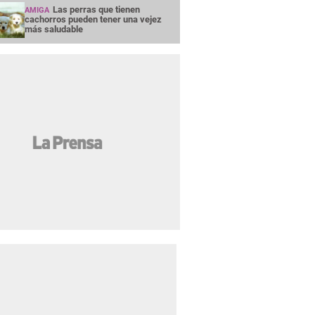
Las perras que tienen
AMIGA
cachorros pueden tener una vejez
más saludable