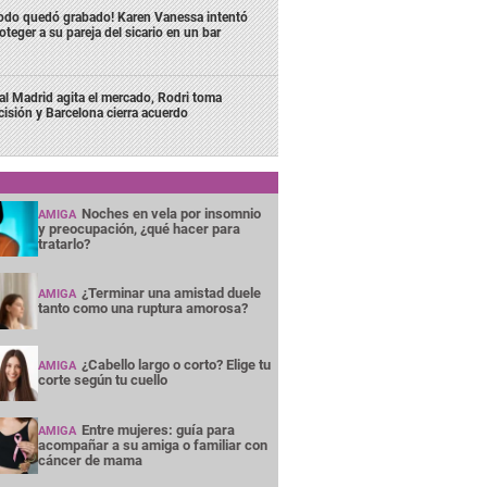
odo quedó grabado! Karen Vanessa intentó
oteger a su pareja del sicario en un bar
al Madrid agita el mercado, Rodri toma
cisión y Barcelona cierra acuerdo
Noches en vela por insomnio
AMIGA
y preocupación, ¿qué hacer para
tratarlo?
¿Terminar una amistad duele
AMIGA
tanto como una ruptura amorosa?
¿Cabello largo o corto? Elige tu
AMIGA
corte según tu cuello
Entre mujeres: guía para
AMIGA
acompañar a su amiga o familiar con
cáncer de mama