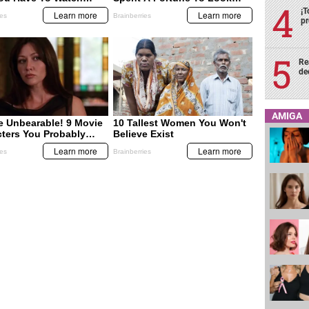
¡T
pr
Re
de
AMIGA