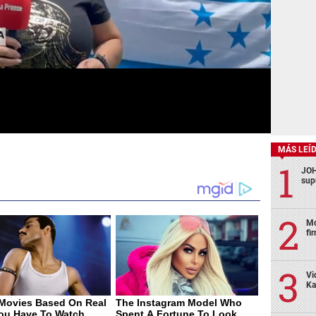
MÁS LEÍ
JOH
sup
Mo
fi
Vi
Ka