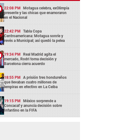
22:08 PM
Motagua celebra, exOlimpia
presente y las chicas que enamoraron
en el Nacional
22:42 PM
Tabla Copa
Centroamericana: Motagua sonríe y
revés a Municipal; así quedó la pelea
19:34 PM
Real Madrid agita el
mercado, Rodri toma decisión y
Barcelona cierra acuerdo
18:55 PM
A prisión tres hondureños
que llevaban cuatro millones de
lempiras en efectivo en La Ceiba
19:15 PM
México sorprende a
Concacaf y anuncia decisión sobre
Infantino en la FIFA