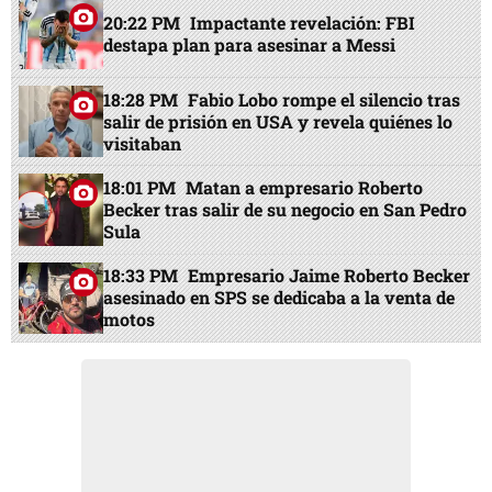
20:22 PM
Impactante revelación: FBI
destapa plan para asesinar a Messi
18:28 PM
Fabio Lobo rompe el silencio tras
salir de prisión en USA y revela quiénes lo
visitaban
18:01 PM
Matan a empresario Roberto
Becker tras salir de su negocio en San Pedro
Sula
18:33 PM
Empresario Jaime Roberto Becker
asesinado en SPS se dedicaba a la venta de
motos