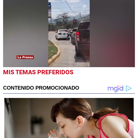
0
MIS TEMAS PREFERIDOS
seconds
of
57
seconds