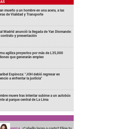
DAS
lan muerto a un hombre en una acera, a las
eras de Vialidad y Transporte
al Madrid anunció la llegada de Yan Diomande:
 contrato y presentación
rna agiliza proyectos por más de L35,000
llones que generarán empleo
ribel Espinoza: "JOH debió regresar en
lencio a enfrentar la justicia"
mbre muere tras intentar subirse a un autobús
ente al parque central de La Lima
¿Cabello largo o corto? Elige tu
AMIGA