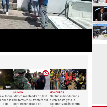
MUNDO
HONDURAS
e el toque
México mantendrá 10,000
Garífunas hondureños
0 pm a las
militares en su frontera sur
dicen 'basta ya' a la
l 18 de
para frenar oleada de
estigmatización contra