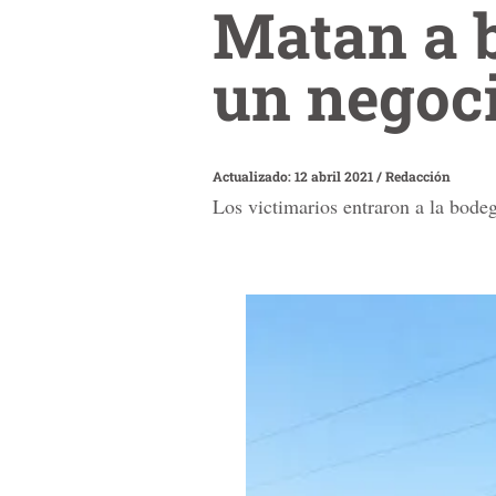
Matan a b
un negoc
Actualizado: 12 abril 2021
/
Redacción
Los victimarios entraron a la bode