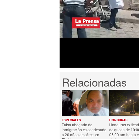
0
seconds
of
59
seconds
Volume
0%
ESPECIALES
HONDURAS
Falso abogado de
Honduras extiend
inmigración es condenado
de queda de 10:0
a 20 años de cárcel en
05:00 am hasta e