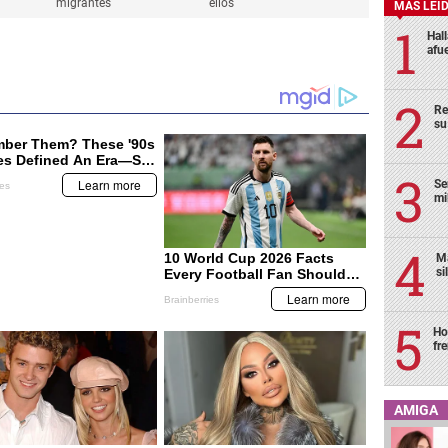
migrantes
ellos
MÁS LEÍ
Hal
afu
Re
su
Se
mi
Ma
si
Ho
fr
AMIGA