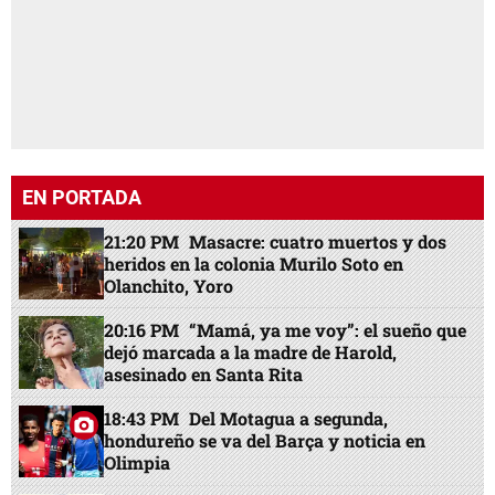
EN PORTADA
21:20 PM
Masacre: cuatro muertos y dos
heridos en la colonia Murilo Soto en
Olanchito, Yoro
20:16 PM
“Mamá, ya me voy”: el sueño que
dejó marcada a la madre de Harold,
asesinado en Santa Rita
18:43 PM
Del Motagua a segunda,
hondureño se va del Barça y noticia en
Olimpia