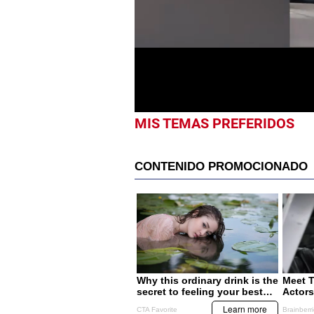
of
33
seconds
Volume
0%
MIS TEMAS PREFERIDOS