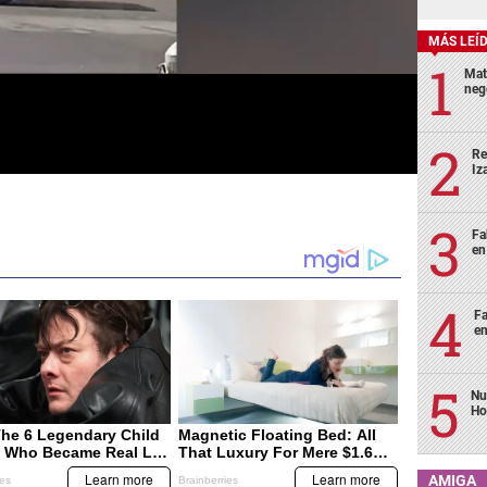
MÁS LEÍ
Mat
neg
Re
Iz
Fa
en
Fa
en
Nu
Ho
AMIGA