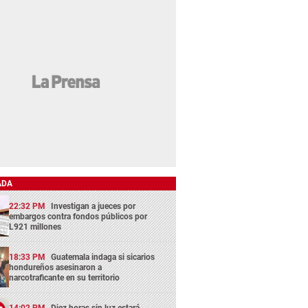
ADA
22:32 PM
Investigan a jueces por
embargos contra fondos públicos por
L921 millones
18:33 PM
Guatemala indaga si sicarios
hondureños asesinaron a
narcotraficante en su territorio