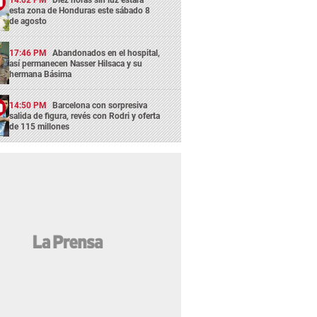
14:02 PM
Diez horas sin luz estará
esta zona de Honduras este sábado 8
de agosto
17:46 PM
Abandonados en el hospital,
así permanecen Nasser Hilsaca y su
hermana Básima
14:50 PM
Barcelona con sorpresiva
salida de figura, revés con Rodri y oferta
de 115 millones