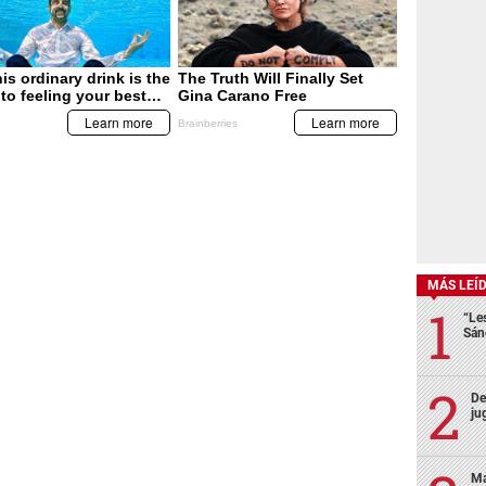
MÁS LEÍ
“Le
Sán
De
ju
Ma