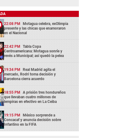
ADA
22:08 PM
Motagua celebra, exOlimpia
presente y las chicas que enamoraron
en el Nacional
22:42 PM
Tabla Copa
Centroamericana: Motagua sonríe y
revés a Municipal; así quedó la pelea
19:34 PM
Real Madrid agita el
mercado, Rodri toma decisión y
Barcelona cierra acuerdo
18:55 PM
A prisión tres hondureños
que llevaban cuatro millones de
lempiras en efectivo en La Ceiba
19:15 PM
México sorprende a
Concacaf y anuncia decisión sobre
Infantino en la FIFA