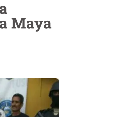
ha
rea Maya