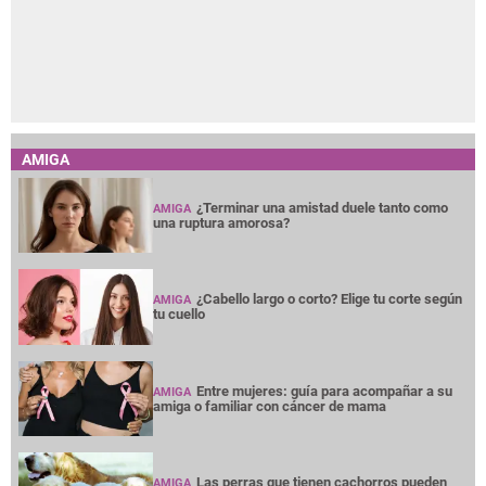
AMIGA
¿Terminar una amistad duele tanto como
AMIGA
una ruptura amorosa?
¿Cabello largo o corto? Elige tu corte según
AMIGA
tu cuello
Entre mujeres: guía para acompañar a su
AMIGA
amiga o familiar con cáncer de mama
Las perras que tienen cachorros pueden
AMIGA