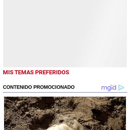
seconds
of
3
minutes,
48
seconds
MIS TEMAS PREFERIDOS