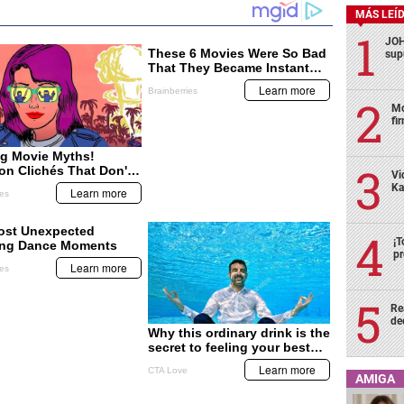
MÁS LEÍ
JOH
sup
Mo
fi
Vi
Ka
¡T
pr
Re
de
AMIGA