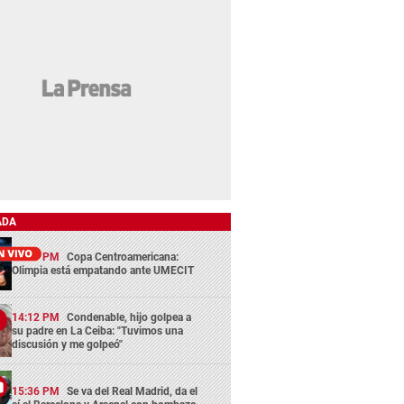
ADA
13:29 PM
Copa Centroamericana:
Olimpia está empatando ante UMECIT
14:12 PM
Condenable, hijo golpea a
su padre en La Ceiba: "Tuvimos una
discusión y me golpeó"
15:36 PM
Se va del Real Madrid, da el