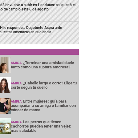
 dólar vuelve a subir en Honduras: así quedó el
po de cambio este 6 de agosto
H le responde a Dagoberto Aspra ante
puestas amenazas en audiencia
¿Terminar una amistad duele
AMIGA
tanto como una ruptura amorosa?
¿Cabello largo o corto? Elige tu
AMIGA
corte según tu cuello
Entre mujeres: guía para
AMIGA
acompañar a su amiga o familiar con
cáncer de mama
Las perras que tienen
AMIGA
cachorros pueden tener una vejez
más saludable