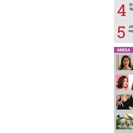
El
ti
JO
su
AMIGA