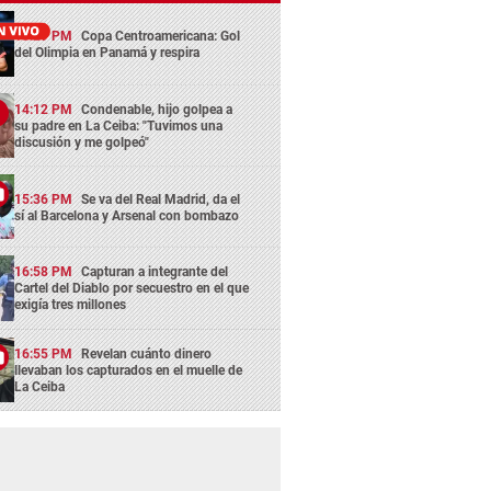
13:29 PM
Copa Centroamericana: Gol
del Olimpia en Panamá y respira
14:12 PM
Condenable, hijo golpea a
su padre en La Ceiba: "Tuvimos una
discusión y me golpeó"
15:36 PM
Se va del Real Madrid, da el
sí al Barcelona y Arsenal con bombazo
16:58 PM
Capturan a integrante del
Cartel del Diablo por secuestro en el que
exigía tres millones
16:55 PM
Revelan cuánto dinero
llevaban los capturados en el muelle de
La Ceiba