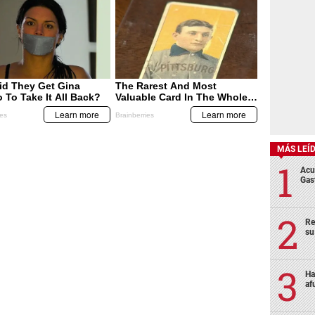
MÁS LEÍ
Acu
Gas
Re
su
Ha
af