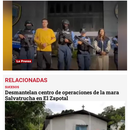
0
seconds
of
1
SUCESOS
minute,
Desmantelan centro de operaciones de la mara
16
Salvatrucha en El Zapotal
seconds