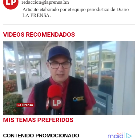
redaccion@laprensa.hn
Artículo elaborado por el equipo periodístico de Diario
LA PRENSA.
VIDEOS RECOMENDADOS
0
MIS TEMAS PREFERIDOS
seconds
of
2
minutes,