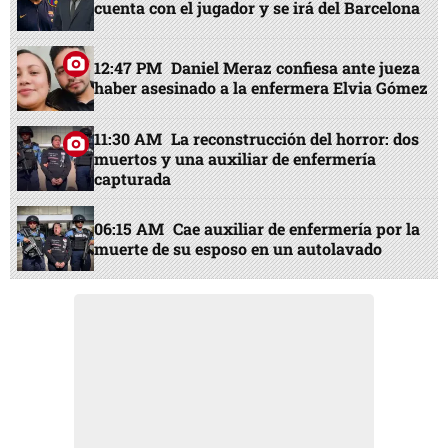
cuenta con el jugador y se irá del Barcelona
12:47 PM
Daniel Meraz confiesa ante jueza
haber asesinado a la enfermera Elvia Gómez
11:30 AM
La reconstrucción del horror: dos
muertos y una auxiliar de enfermería
capturada
06:15 AM
Cae auxiliar de enfermería por la
muerte de su esposo en un autolavado