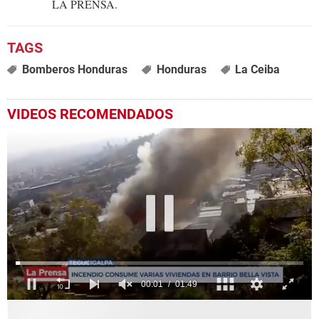
LA PRENSA.
Bomberos Honduras
Honduras
La Ceiba
VIDEOS RECOMENDADOS
0
seconds