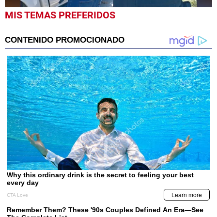
0
MIS TEMAS PREFERIDOS
seconds
of
1
minute,
36
seconds