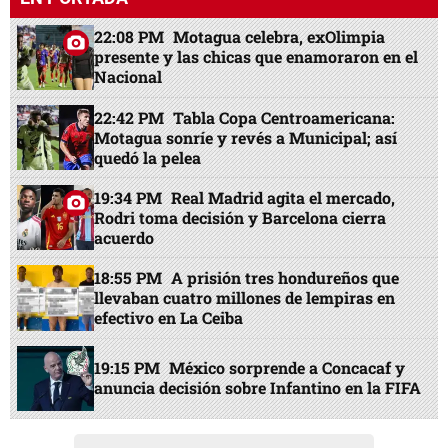
22:08 PM
Motagua celebra, exOlimpia
presente y las chicas que enamoraron en el
Nacional
22:42 PM
Tabla Copa Centroamericana:
Motagua sonríe y revés a Municipal; así
quedó la pelea
19:34 PM
Real Madrid agita el mercado,
Rodri toma decisión y Barcelona cierra
acuerdo
18:55 PM
A prisión tres hondureños que
llevaban cuatro millones de lempiras en
efectivo en La Ceiba
19:15 PM
México sorprende a Concacaf y
anuncia decisión sobre Infantino en la FIFA