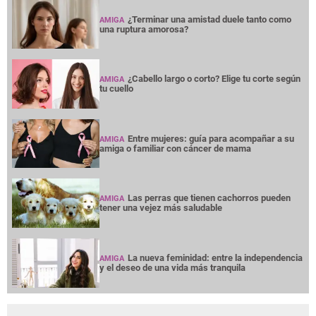
¿Terminar una amistad duele tanto como
AMIGA
una ruptura amorosa?
¿Cabello largo o corto? Elige tu corte según
AMIGA
tu cuello
Entre mujeres: guía para acompañar a su
AMIGA
amiga o familiar con cáncer de mama
Las perras que tienen cachorros pueden
AMIGA
tener una vejez más saludable
La nueva feminidad: entre la independencia
AMIGA
y el deseo de una vida más tranquila