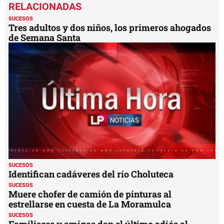
seconds
of
2
SUCESOS
minutes,
Tres adultos y dos niños, los primeros ahogados
32
de Semana Santa
seconds
SUCESOS
Identifican cadáveres del río Choluteca
SUCESOS
Muere chofer de camión de pinturas al
estrellarse en cuesta de La Moramulca
SUCESOS