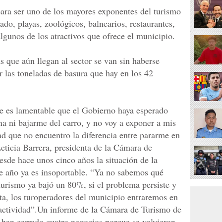
ara ser uno de los mayores exponentes del turismo
ado, playas, zoológicos, balnearios, restaurantes,
lgunos de los atractivos que ofrece el municipio.
s que aún llegan al sector se van sin haberse
r las toneladas de basura que hay en los 42
e es lamentable que el Gobierno haya esperado
na ni bajarme del carro, y no voy a exponer a mis
ad que no encuentro la diferencia entre pararme en
 Leticia Barrera, presidenta de la Cámara de
sde hace unos cinco años la situación de la
ste año ya es insoportable. “Ya no sabemos qué
turismo ya bajó un 80%, si el problema persiste y
a, los turoperadores del municipio entraremos en
ta actividad”.Un informe de la Cámara de Turismo de
e han cerrado cuatro negocios porque se volvieron