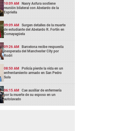
10:09 AM
Nasry Asfura sostiene
reunión bilateral con Abelardo de la
Espriella
09:09 AM
Surgen detalles de la muerte
de estudiante del Abelardo R. Fortín en
Comayagüela
09:26 AM
Barcelona recibe respuesta
inesperada del Manchester City por
Rodri
08:50 AM
Policía pierde la vida en un
enfrentamiento armado en San Pedro
Sula
06:15 AM
Cae auxiliar de enfermería
por la muerte de su esposo en un
autolavado