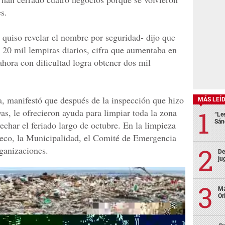
es.
 quiso revelar el nombre por seguridad- dijo que
a 20 mil lempiras diarios, cifra que aumentaba en
ahora con dificultad logra obtener dos mil
, manifestó que después de la inspección que hizo
MÁS LEÍ
yas, le ofrecieron ayuda para limpiar toda la zona
“Le
Sán
char el feriado largo de octubre. En la limpieza
opeco, la Municipalidad, el Comité de Emergencia
rganizaciones.
De
ju
Ma
Or