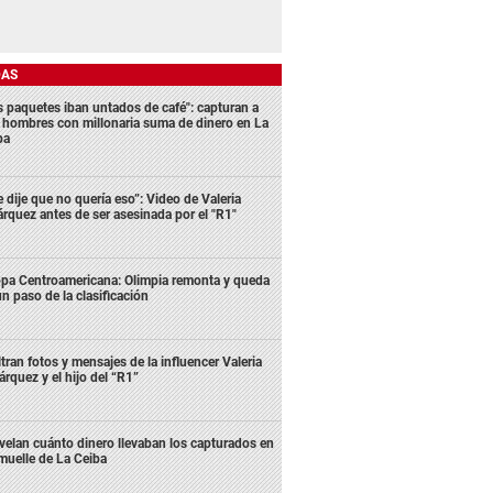
DAS
s paquetes iban untados de café": capturan a
s hombres con millonaria suma de dinero en La
ba
e dije que no quería eso”: Video de Valeria
rquez antes de ser asesinada por el "R1"
pa Centroamericana: Olimpia remonta y queda
un paso de la clasificación
ltran fotos y mensajes de la influencer Valeria
rquez y el hijo del “R1”
velan cuánto dinero llevaban los capturados en
 muelle de La Ceiba