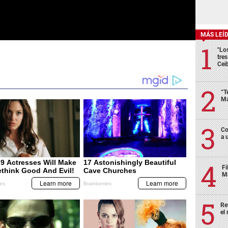
MÁS LEÍ
"Lo
tre
Cei
“T
Má
Co
a 
Fi
Má
Re
el