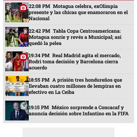
22:08 PM
Motagua celebra, exOlimpia
presente y las chicas que enamoraron en el
Nacional
22:42 PM
Tabla Copa Centroamericana:
Motagua sonríe y revés a Municipal; así
quedó la pelea
19:34 PM
Real Madrid agita el mercado,
Rodri toma decisión y Barcelona cierra
acuerdo
18:55 PM
A prisión tres hondureños que
llevaban cuatro millones de lempiras en
efectivo en La Ceiba
19:15 PM
México sorprende a Concacaf y
anuncia decisión sobre Infantino en la FIFA