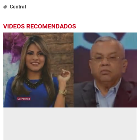
Central
VIDEOS RECOMENDADOS
0
seconds
of
1
minute,
0