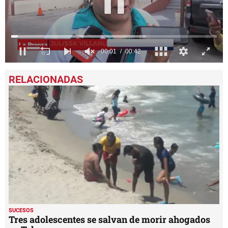
0
seconds
of
42
seconds
SUCESOS
Tres adolescentes se salvan de morir ahogados