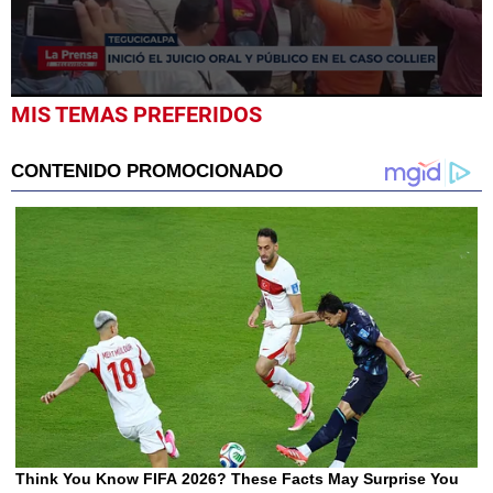
0
MIS TEMAS PREFERIDOS
seconds
of
30
seconds