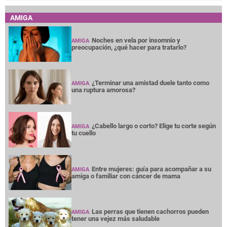
AMIGA
Noches en vela por insomnio y
AMIGA
preocupación, ¿qué hacer para tratarlo?
¿Terminar una amistad duele tanto como
AMIGA
una ruptura amorosa?
¿Cabello largo o corto? Elige tu corte según
AMIGA
tu cuello
Entre mujeres: guía para acompañar a su
AMIGA
amiga o familiar con cáncer de mama
Las perras que tienen cachorros pueden
AMIGA
tener una vejez más saludable