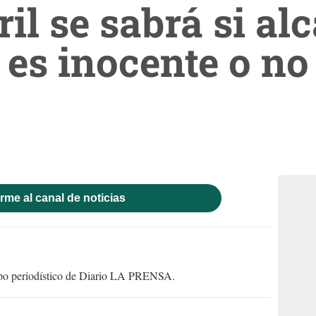
ril se sabrá si al
 es inocente o no
rme al canal de noticias
uipo periodístico de Diario LA PRENSA.