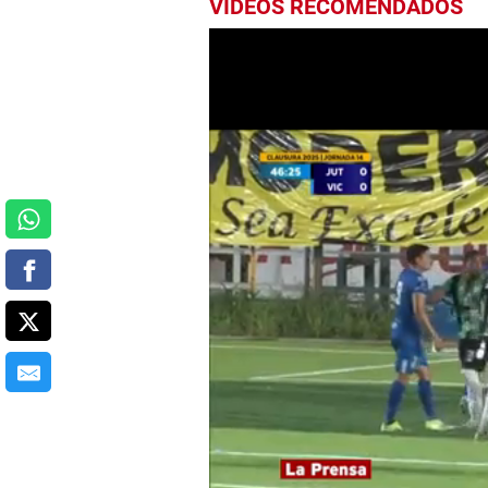
VIDEOS RECOMENDADOS
0
seconds
of
33