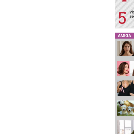
Vi
as
AMIGA