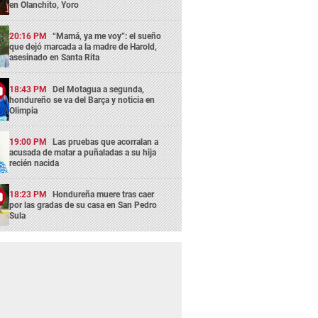
en Olanchito, Yoro
20:16 PM
“Mamá, ya me voy”: el sueño
que dejó marcada a la madre de Harold,
asesinado en Santa Rita
18:43 PM
Del Motagua a segunda,
hondureño se va del Barça y noticia en
Olimpia
19:00 PM
Las pruebas que acorralan a
acusada de matar a puñaladas a su hija
recién nacida
18:23 PM
Hondureña muere tras caer
por las gradas de su casa en San Pedro
Sula