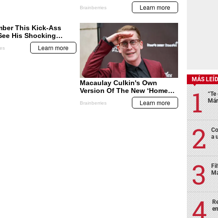
MÁS LEÍ
“Te 
Már
Co
a 
Fi
Má
Re
en