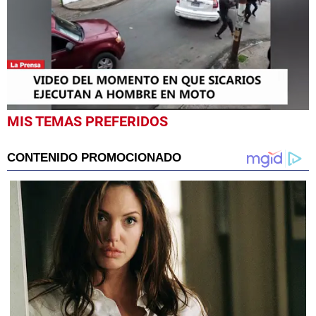
0
MIS TEMAS PREFERIDOS
seconds
of
25
seconds