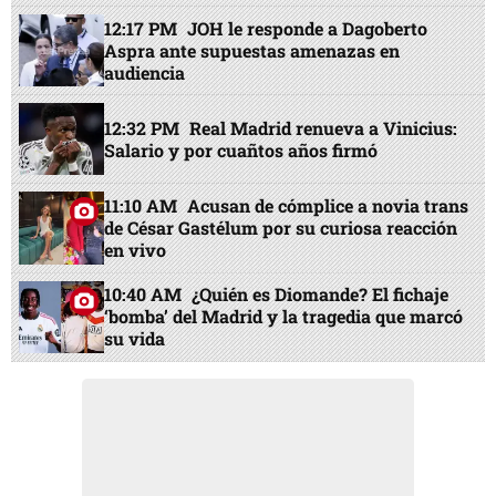
12:17 PM
JOH le responde a Dagoberto
Aspra ante supuestas amenazas en
audiencia
12:32 PM
Real Madrid renueva a Vinicius:
Salario y por cuañtos años firmó
11:10 AM
Acusan de cómplice a novia trans
de César Gastélum por su curiosa reacción
en vivo
10:40 AM
¿Quién es Diomande? El fichaje
‘bomba’ del Madrid y la tragedia que marcó
su vida