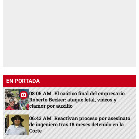
EN PORTADA
08:05 AM
El caótico final del empresario
Roberto Becker: ataque letal, videos y
clamor por auxilio
06:43 AM
Reactivan proceso por asesinato
de ingeniero tras 18 meses detenido en la
Corte