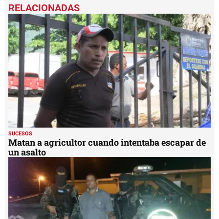
seconds
of
34
seconds
SUCESOS
Matan a agricultor cuando intentaba escapar de
un asalto