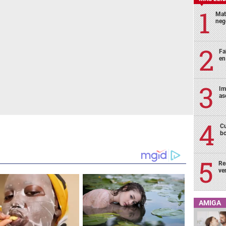
Mat
neg
Fa
en
Im
as
Cu
bo
Re
ve
AMIGA