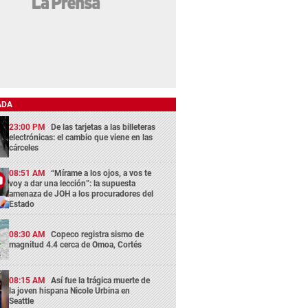
ADA
23:00 PM
De las tarjetas a las billeteras
electrónicas: el cambio que viene en las
cárceles
08:51 AM
“Mírame a los ojos, a vos te
voy a dar una lección”: la supuesta
amenaza de JOH a los procuradores del
Estado
08:30 AM
Copeco registra sismo de
magnitud 4.4 cerca de Omoa, Cortés
08:15 AM
Así fue la trágica muerte de
la joven hispana Nicole Urbina en
Seattle