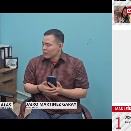
MÁS LEÍ
JOH
sup