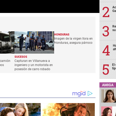
Ac
Ga
Re
su
HONDURAS
Imagen de la virgen llora en
Honduras, asegura párroco
Ha
af
SUCESOS
 camión
Capturan en Villanueva a
El
eos
ingeniero y un motorista en
ti
posesión de carro robado
AMIGA