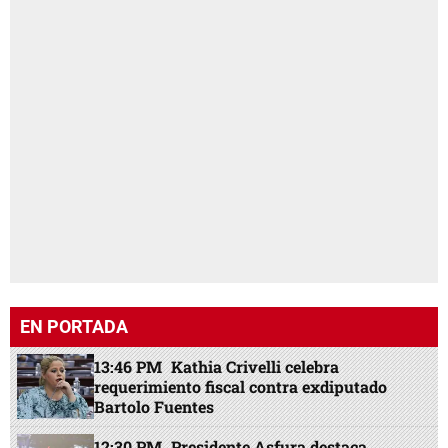
EN PORTADA
13:46 PM
Kathia Crivelli celebra
requerimiento fiscal contra exdiputado
Bartolo Fuentes
12:30 PM
Presidente Asfura destaca