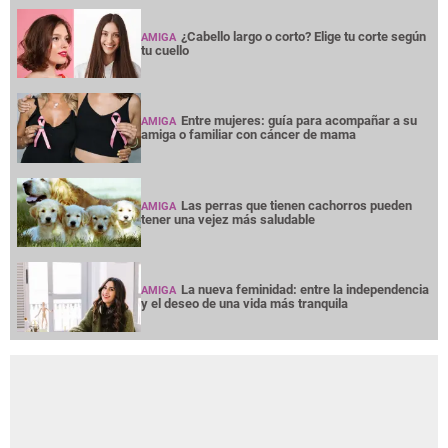
¿Cabello largo o corto? Elige tu corte según
AMIGA
tu cuello
Entre mujeres: guía para acompañar a su
AMIGA
amiga o familiar con cáncer de mama
Las perras que tienen cachorros pueden
AMIGA
tener una vejez más saludable
La nueva feminidad: entre la independencia
AMIGA
y el deseo de una vida más tranquila