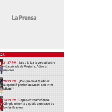
ADA
21:17 PM
Sale a la luz la verdad sobre
vida privada de Vozinha: Adiós a
rumores
20:29 PM
¿Por qué Said Martínez
suspendió partido de Messi con Inter
Miami ?
13:29 PM
Copa Centroamericana:
Olimpia remonta y queda a un paso de
la clasificación