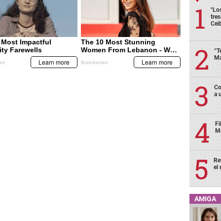
"Lo
tre
Cei
“T
Má
Co
a 
Fi
Má
Re
el
AMIGA