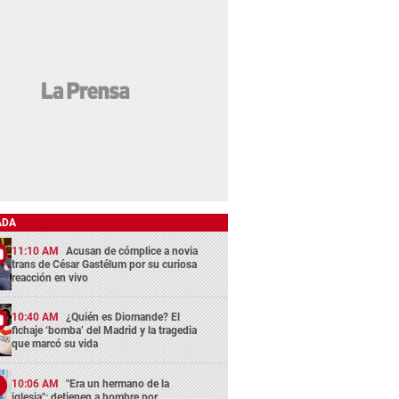
ADA
11:10 AM
Acusan de cómplice a novia
trans de César Gastélum por su curiosa
reacción en vivo
10:40 AM
¿Quién es Diomande? El
fichaje ‘bomba’ del Madrid y la tragedia
que marcó su vida
10:06 AM
"Era un hermano de la
iglesia": detienen a hombre por