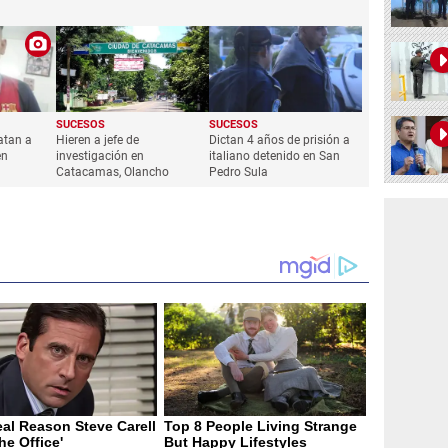
SUCESOS
SUCESOS
atan a
Hieren a jefe de
Dictan 4 años de prisión a
en
investigación en
italiano detenido en San
Catacamas, Olancho
Pedro Sula