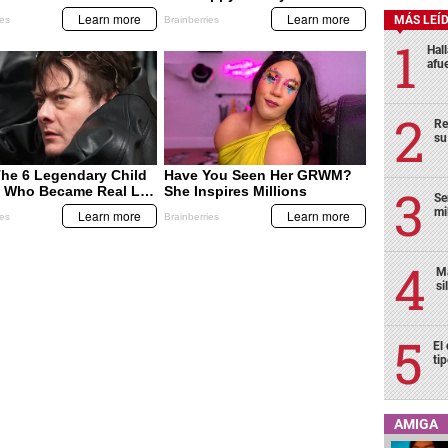
MÁS LEÍ
Hal
afu
Re
su
Se
mi
Ma
si
El
ti
AMIGA