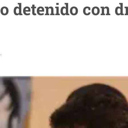
io detenido con d
.