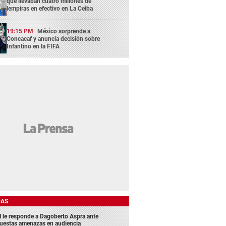
que llevaban cuatro millones de
lempiras en efectivo en La Ceiba
19:15 PM
México sorprende a
Concacaf y anuncia decisión sobre
Infantino en la FIFA
DAS
 le responde a Dagoberto Aspra ante
uestas amenazas en audiencia