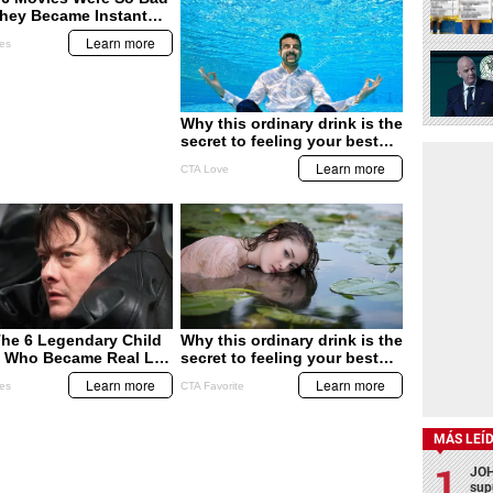
MÁS LEÍ
JOH
sup