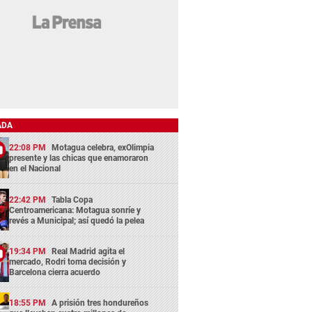
ADA
22:08 PM
Motagua celebra, exOlimpia
presente y las chicas que enamoraron
en el Nacional
22:42 PM
Tabla Copa
Centroamericana: Motagua sonríe y
revés a Municipal; así quedó la pelea
19:34 PM
Real Madrid agita el
mercado, Rodri toma decisión y
Barcelona cierra acuerdo
18:55 PM
A prisión tres hondureños