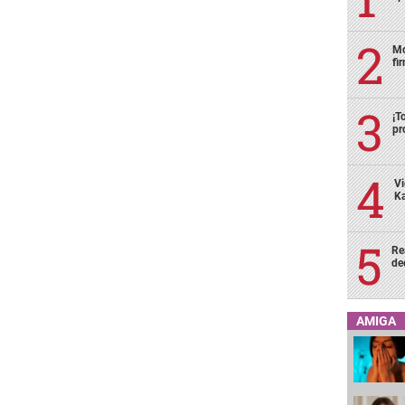
Mo
fi
¡T
pr
Vi
Ka
Re
de
AMIGA