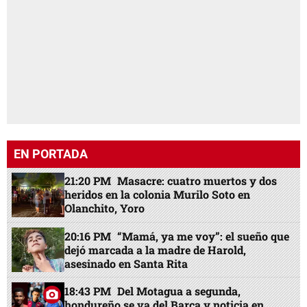
EN PORTADA
21:20 PM
Masacre: cuatro muertos y dos
heridos en la colonia Murilo Soto en
Olanchito, Yoro
20:16 PM
“Mamá, ya me voy”: el sueño que
dejó marcada a la madre de Harold,
asesinado en Santa Rita
18:43 PM
Del Motagua a segunda,
hondureño se va del Barça y noticia en