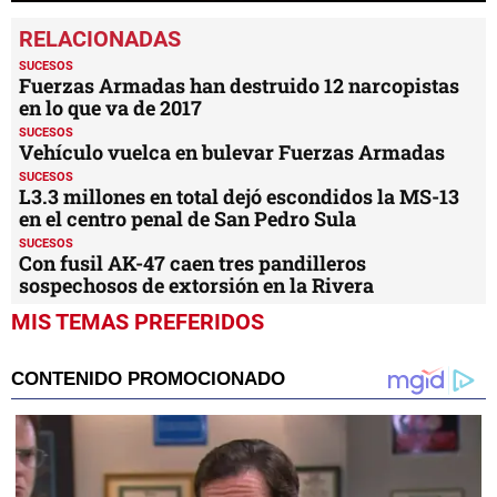
0
seconds
of
1
SUCESOS
minute,
Fuerzas Armadas han destruido 12 narcopistas
5
en lo que va de 2017
seconds
SUCESOS
Vehículo vuelca en bulevar Fuerzas Armadas
SUCESOS
L3.3 millones en total dejó escondidos la MS-13
en el centro penal de San Pedro Sula
SUCESOS
Con fusil AK-47 caen tres pandilleros
sospechosos de extorsión en la Rivera
MIS TEMAS PREFERIDOS