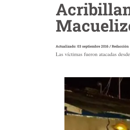
Acribilla
Macueliz
Actualizado: 03 septiembre 2016
/
Redacción
Las víctimas fueron atacadas desde