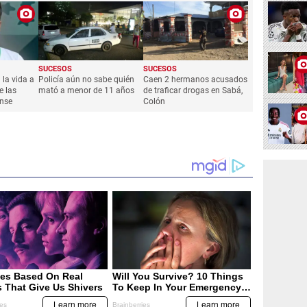
SUCESOS
SUCESOS
 la vida a
Policía aún no sabe quién
Caen 2 hermanos acusados
 las
mató a menor de 11 años
de traficar drogas en Sabá,
ense
Colón