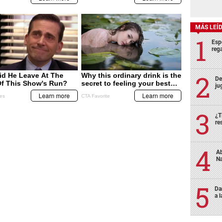
MÁS LEÍ
Esp
rega
De
ju
¿T
re
Ab
Na
Da
a 