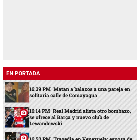
EN PORTADA
16:39 PM
Matan a balazos a una pareja en
solitaria calle de Comayagua
16:14 PM
Real Madrid alista otro bombazo,
se ofrece al Barça y nuevo club de
Lewandowski
16:50 PM
Tragedia en Venezuela: esposa de