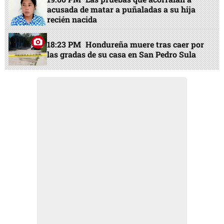
acusada de matar a puñaladas a su hija
recién nacida
18:23 PM
Hondureña muere tras caer por
las gradas de su casa en San Pedro Sula