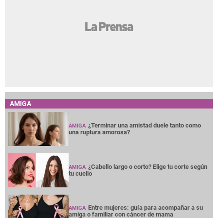
AMIGA
¿Terminar una amistad duele tanto como
AMIGA
una ruptura amorosa?
¿Cabello largo o corto? Elige tu corte según
AMIGA
tu cuello
Entre mujeres: guía para acompañar a su
AMIGA
amiga o familiar con cáncer de mama