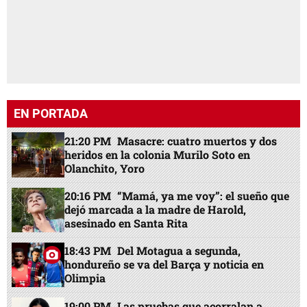
EN PORTADA
21:20 PM
Masacre: cuatro muertos y dos
heridos en la colonia Murilo Soto en
Olanchito, Yoro
20:16 PM
“Mamá, ya me voy”: el sueño que
dejó marcada a la madre de Harold,
asesinado en Santa Rita
18:43 PM
Del Motagua a segunda,
hondureño se va del Barça y noticia en
Olimpia
19:00 PM
Las pruebas que acorralan a