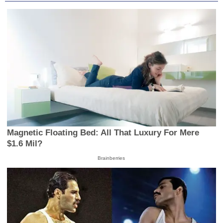
59
seconds
Magnetic Floating Bed: All That Luxury For Mere
$1.6 Mil?
Brainberries