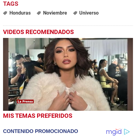
Honduras
Noviembre
Universo
VIDEOS RECOMENDADOS
0
MIS TEMAS PREFERIDOS
seconds
of
1
CONTENIDO PROMOCIONADO
minute,