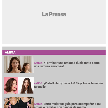
AMIGA
¿Terminar una amistad duele tanto como
AMIGA
una ruptura amorosa?
¿Cabello largo o corto? Elige tu corte según
AMIGA
tu cuello
Entre mujeres: guía para acompañar a su
AMIGA
amiga o familiar con cáncer de mama