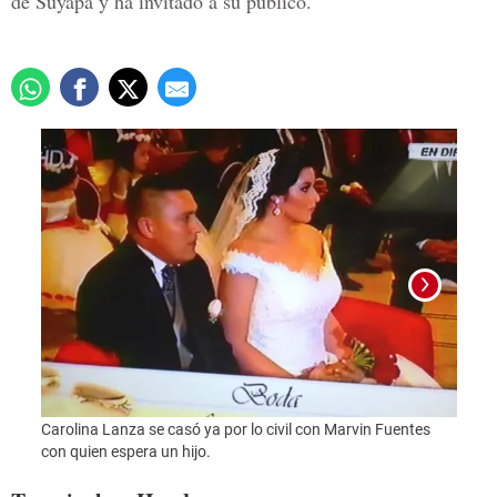
de Suyapa y ha invitado a su público.
Carol
con q
Carolina Lanza se casó ya por lo civil con Marvin Fuentes
con quien espera un hijo.