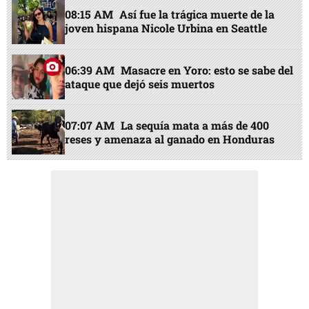
08:15 AM
Así fue la trágica muerte de la
joven hispana Nicole Urbina en Seattle
06:39 AM
Masacre en Yoro: esto se sabe del
ataque que dejó seis muertos
07:07 AM
La sequía mata a más de 400
reses y amenaza al ganado en Honduras