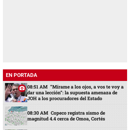
EN PORTADA
08:51 AM
“Mírame a los ojos, a vos te voy a
dar una lección”: la supuesta amenaza de
JOH a los procuradores del Estado
08:30 AM
Copeco registra sismo de
magnitud 4.4 cerca de Omoa, Cortés