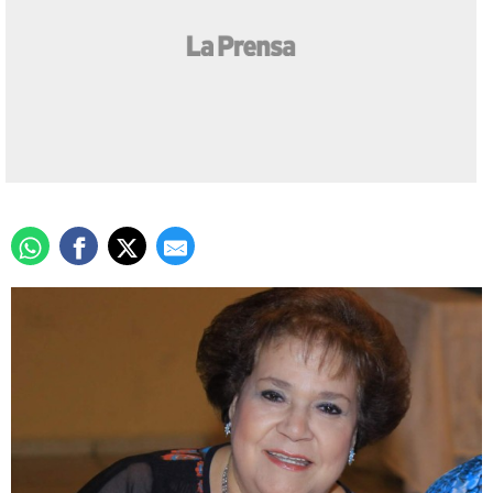
Elena Assaf, Mujer del
año IWC 2016
Actualizado: 10 enero 2016
/
Sabino Gámez
La actividad será el 13 de febrero.