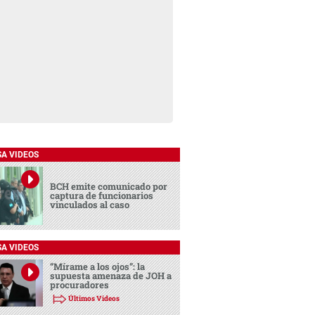
SA VIDEOS
BCH emite comunicado por
captura de funcionarios
vinculados al caso
SA VIDEOS
“Mírame a los ojos”: la
supuesta amenaza de JOH a
procuradores
Últimos Videos