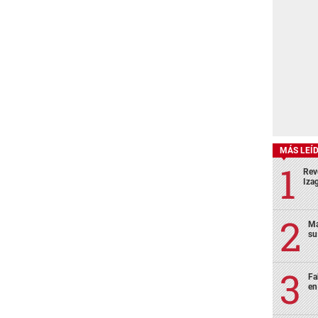
MÁS LEÍ
Rev
Izag
Ma
su
Fa
en