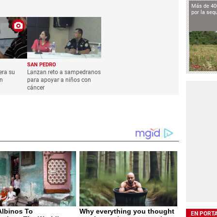
Más de 40
por la seq
SAN PEDRO
era su
Lanzan reto a sampedranos
n
para apoyar a niños con
cáncer
EN PORT