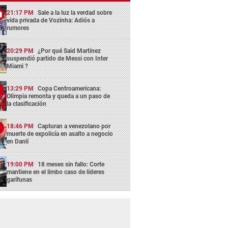
21:17 PM
Sale a la luz la verdad sobre
vida privada de Vozinha: Adiós a
rumores
20:29 PM
¿Por qué Said Martínez
suspendió partido de Messi con Inter
Miami ?
13:29 PM
Copa Centroamericana:
Olimpia remonta y queda a un paso de
la clasificación
18:46 PM
Capturan a venezolano por
muerte de expolicía en asalto a negocio
en Danlí
19:00 PM
18 meses sin fallo: Corte
mantiene en el limbo caso de líderes
garífunas