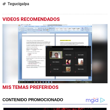
Tegucigalpa
VIDEOS RECOMENDADOS
0
MIS TEMAS PREFERIDOS
seconds
of
2
minutes,
4
seconds