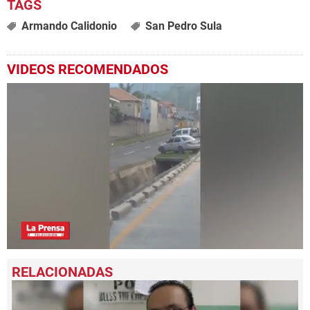
Armando Calidonio
San Pedro Sula
VIDEOS RECOMENDADOS
0
seconds
of
47
seconds