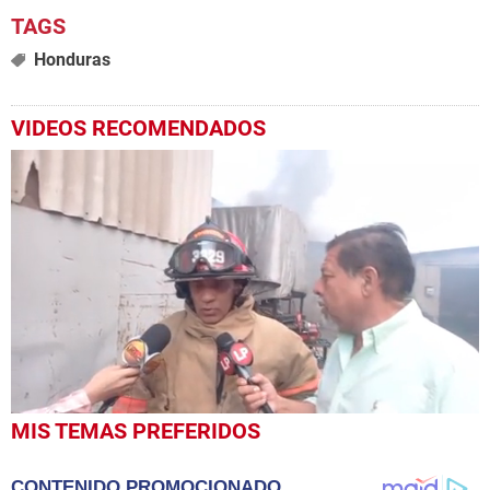
Honduras
VIDEOS RECOMENDADOS
0
MIS TEMAS PREFERIDOS
seconds
of
5
CONTENIDO PROMOCIONADO