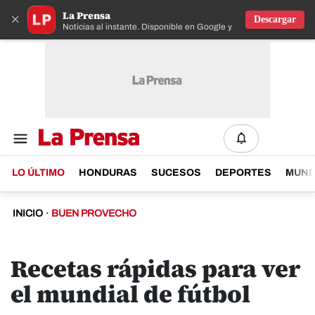
La Prensa
×
Descargar
Noticias al instante. Disponible en Google y IOS
LO ÚLTIMO
HONDURAS
SUCESOS
DEPORTES
MUN
INICIO
·
BUEN PROVECHO
Recetas rápidas para ver
el mundial de fútbol