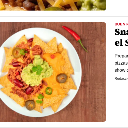
BUEN 
Sn
el
Prepar
pizzas
show 
Redacci