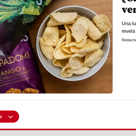
ve
Una lu
revela
Redacci
s