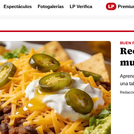
Espectáculos
Fotogalerías
LP Verifica
Premiu
BUEN 
Re
mu
Aprend
una ta
Redacci