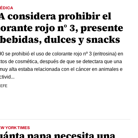
MÉDICA
A considera prohibir el
orante rojo nº 3, presente
 bebidas, dulces y snacks
0 se prohibió el uso de colorante rojo nº 3 (eritrosina) en
tos de cosmética, después de que se detectara que una
muy alta estaba relacionada con el cáncer en animales e
tivid...
 EFE
EW YORK TIMES
uánta papa necesita una