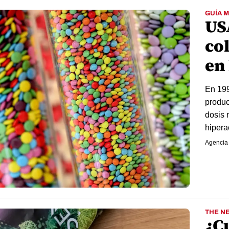
GUÍA 
US
col
en
En 199
produc
dosis 
hiperac
Agencia
THE N
¿C