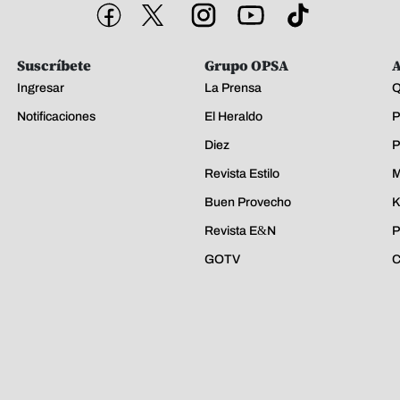
Suscríbete
Grupo OPSA
A
Ingresar
La Prensa
Q
Notificaciones
El Heraldo
P
Diez
P
Revista Estilo
M
Buen Provecho
K
Revista E&N
P
GOTV
C