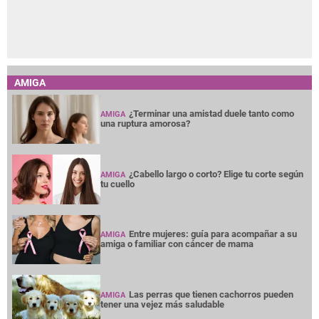
AMIGA
¿Terminar una amistad duele tanto como
AMIGA
una ruptura amorosa?
¿Cabello largo o corto? Elige tu corte según
AMIGA
tu cuello
Entre mujeres: guía para acompañar a su
AMIGA
amiga o familiar con cáncer de mama
Las perras que tienen cachorros pueden
AMIGA
tener una vejez más saludable