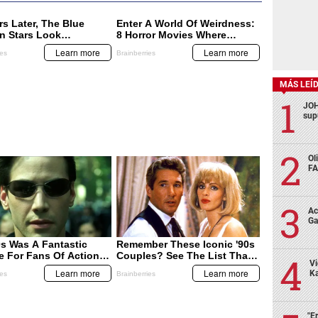
MÁS LEÍ
JOH
sup
Ol
FA
Ac
Ga
Vi
Ka
"E